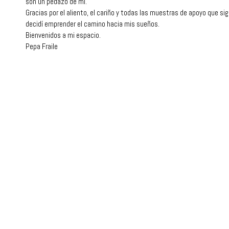
son un pedazo de mí.
Gracias por el aliento, el cariño y todas las muestras de apoyo que 
decidí emprender el camino hacia mis sueños.
Bienvenidos a mi espacio.
Pepa Fraile