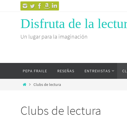
Ir
al
Disfruta de la lectu
contenido
Un lugar para la imaginación
Ir
PEPA FRAILE
RESEÑAS
ENTREVISTAS
CL
al
contenido
Inicio
Clubs de lectura
Clubs de lectura